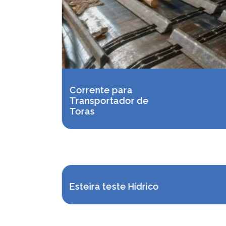
Corrente para
Transportador de
Toras
Esteira teste Hídrico