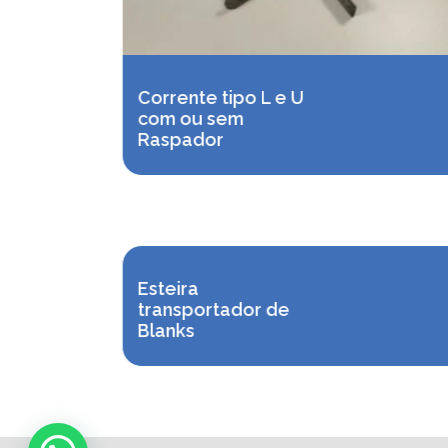
Corrente tipo L e U
com ou sem
Raspador
Esteira
transportador de
Blanks