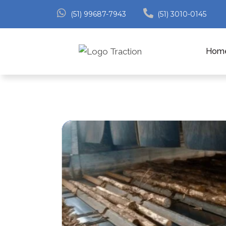
(51) 99687-7943
(51) 3010-0145
Hom