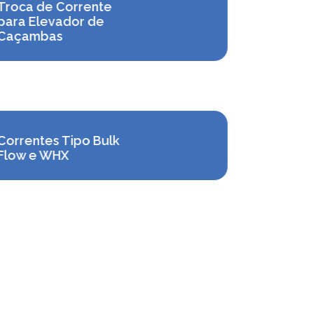
Troca de Corrente
para Elevador de
Caçambas
Correntes Tipo Bulk
Corrente
Flow e WHX